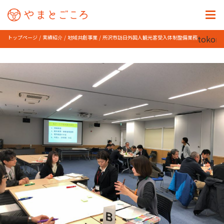
tokor
トップページ
実績紹介
地域共創事業
所沢市訪日外国人観光客受入体制整備業務