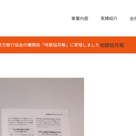
事業内容
実績紹介
会
地銀協月報
国地方銀行協会の機関誌「地銀協月報」に寄稿しました